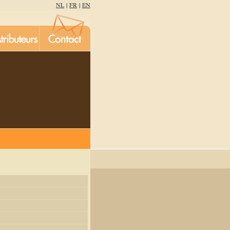
NL
|
FR
|
EN