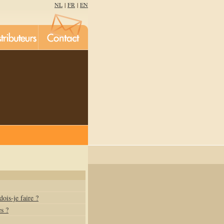
NL
|
FR
|
EN
ois-je faire ?
s ?