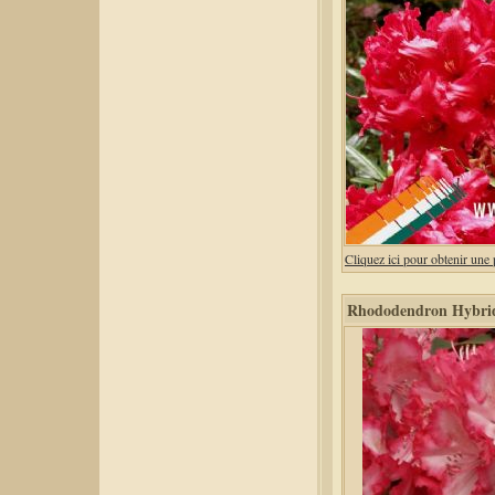
Cliquez ici pour obtenir un
Rhododendron Hybri