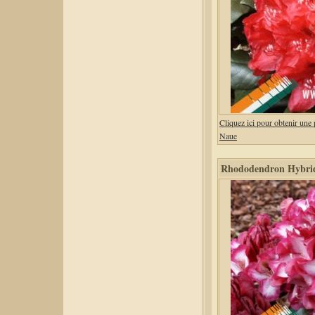
Cliquez ici pour obtenir un
Naue
Rhododendron Hybrid