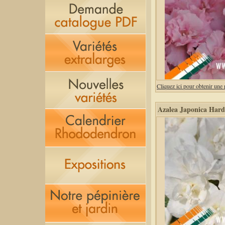
Cliquez ici pour obtenir une
Azalea Japonica Har