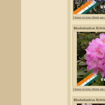
Cliquez ici pour obtenir un
Rhododendron Hybrid
Cliquez ici pour obtenir un
Rhododendron Hybrid