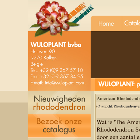
unt
kobe v
American Rhododendr
(
Overzicht: Rhododendronve
Wat is 'The Ame
Rhododendron Soc
door een aantal 